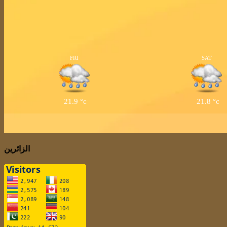
FRI
SAT
21.9
°c
21.8
°c
الزائرين