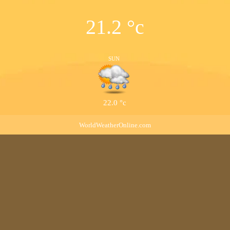
21.2
°c
SUN
22.0
°c
WorldWeatherOnline.com