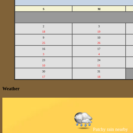
S
M
2
3
18
19
9
10
25
26
16
17
3
4
23
24
10
11
30
31
17
18
Weather
Patchy rain nearby