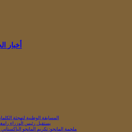
أخبار ا
المسابقة الوطنية لتهجئة الكلمات باللغة 
يستقبل رئيس الوزراء رامغو
ملحمة المانجو: تكريم المانجو الباكستان