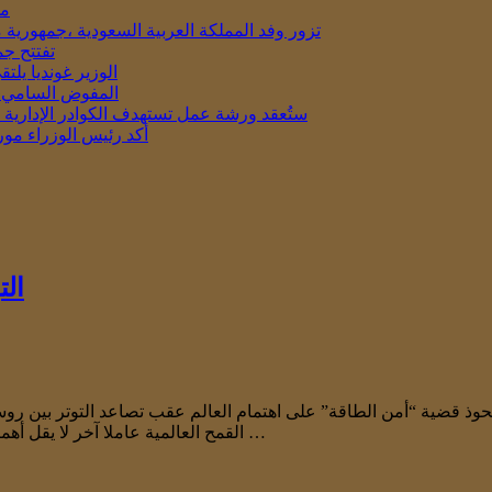
مو
تزور وفد المملكة العربية السعودية ،جمهورية 
تفتتح جم
الوزير غونديا يل
المفوض السامي ال
ستُعقد ورشة عمل تستهدف الكوادر الإدارية في المدار
أكد رئيس الوزراء مور
الت
ستحوذ قضية “أمن الطاقة” على اهتمام العالم عقب تصاعد التوتر بين روس
القمح العالمية عاملا آخر لا يقل أهمية ـ إجمالي حصص روسيا وأوكرانيا من صادرات القمح العالمية بلغ 25 …