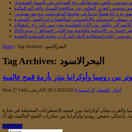
ريشيوس تكثف جهودها للترويج السياحي في السوق السعودي
موريشيوس لتعزيز التعاون في مكافحة الفساد والجرائم المالية
هورية تركيا فصلاً جديداً في تعاونها الدبلوماسي مع موريشيوس
تقي بممثلي اليونسكو والإيكوموس لمناقشة تراث العمل بالسخرة
أسترالي يناقش شراكات التعليمية مع رئيس الوزراء رامغولام
س الابتدائية والثانوية يوم الاثنين الموافق 1 يونيو 2026
يشيوس إعادة استقلالية البنك المركزي ولجنة السياسة النقدية
Tag Archives: البحرالاسود
/
Home
البحرالاسود
Tag Archives:
وتر بين روسيا وأوكرانيا ينذر بأزمة قمح عالمية
أخبار
,
اقتصاد
,
الرئيسية
0
Mon 27 رجب 1443AH 28-2-2022AD
يا والغرب بشأن أوكرانيا، تبرز قضية الاضطرابات المحتملة في تجارة
اقرأ المزيد