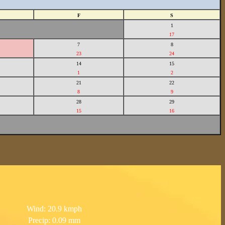
F
S
1
17
7
8
23
24
14
15
1
2
21
22
8
9
28
29
15
16
Wind: 20.9 kmph
Precip: 0.09 mm