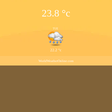
23.8
°c
TUE
22.2
°c
WorldWeatherOnline.com