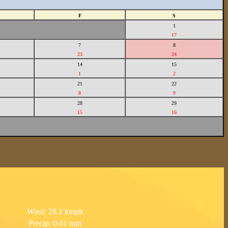
F
S
1
17
7
8
23
24
14
15
1
2
21
22
8
9
28
29
15
16
Wind: 28.1 kmph
Precip: 0.01 mm