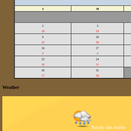
S
M
2
3
18
19
9
10
25
26
16
17
3
4
23
24
10
11
30
31
17
18
Weather
Patchy rain nearby