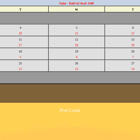
Safar - Rabi'ul Awal 1448
T
W
T
4
5
6
20
21
22
11
12
13
27
28
29
18
19
20
5
6
7
25
26
27
12
13
14
Port Louis