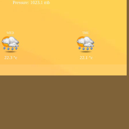
Pressure: 1023.1 mb
WED
THU
22.3
°c
22.1
°c