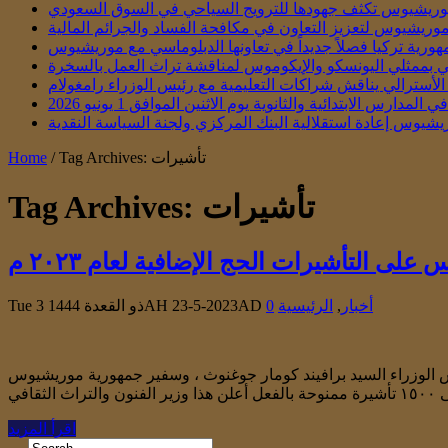
ريشيوس تكثف جهودها للترويج السياحي في السوق السعودي
موريشيوس لتعزيز التعاون في مكافحة الفساد والجرائم المالية
هورية تركيا فصلاً جديداً في تعاونها الدبلوماسي مع موريشيوس
تقي بممثلي اليونسكو والإيكوموس لمناقشة تراث العمل بالسخرة
أسترالي يناقش شراكات التعليمية مع رئيس الوزراء رامغولام
س الابتدائية والثانوية يوم الاثنين الموافق 1 يونيو 2026
يشيوس إعادة استقلالية البنك المركزي ولجنة السياسة النقدية
Tag Archives: تأشيرات
/
Home
تأشيرات
Tag Archives:
ى التأشيرات الحج الإضافية لعام ٢٠٢٣ م
أخبار
,
الرئيسية
0
Tue 3 ذو القعدة 1444AH 23-5-2023AD
لحج ٢٠٢٣ أعلن الوزير تيلوك حصلت موريشيوس على ١٥٠ تأشيرة للحج ٢٠٢٣م بعد تدخل رئيس الوزراء السيد برافيند كومار جوغنوث ، وسفير جمهورية موريشيوس
اقرأ المزيد