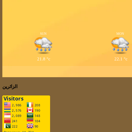
SUN
MON
21.8
°c
22.1
°c
الزائرين