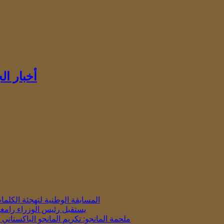
أخبار ا
المسابقة الوطنية لتهجئة الكلمات باللغة 
يستقبل رئيس الوزراء رامغو
ملحمة المانجو: تكريم المانجو الباكستان