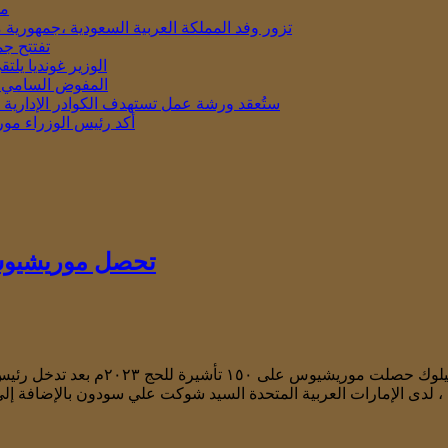
مو
تزور وفد المملكة العربية السعودية ،جمهورية 
تفتتح جم
الوزير غونديا يل
المفوض السامي ال
ستُعقد ورشة عمل تستهدف الكوادر الإدارية في المدار
أكد رئيس الوزراء مور
تحصل موريشيوس عل
موريشيوس تحصل على تأشيرات إضافية ل
 تأشيرة ممنوحة بالفعل أعلن هذا وزير الفنون والتراث الثقافي ، …