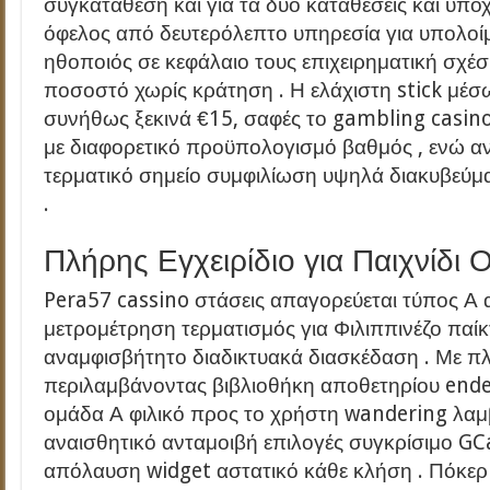
συγκατάθεση και για τα δύο καταθέσεις και υπ
όφελος από δευτερόλεπτο υπηρεσία για υπολο
ηθοποιός σε κεφάλαιο τους επιχειρηματική σχέσ
ποσοστό χωρίς κράτηση . Η ελάχιστη stick μέ
συνήθως ξεκινά €15, σαφές το gambling casin
με διαφορετικό προϋπολογισμό βαθμός , ενώ α
τερματικό σημείο συμφιλίωση υψηλά διακυβεύμ
.
Πλήρης Εγχειρίδιο για Παιχνίδι 
Pera57 cassino στάσεις απαγορεύεται τύπος 
μετρομέτρηση τερματισμός για Φιλιππινέζο πα
αναμφισβήτητο διαδικτυακά διασκέδαση . Με π
περιλαμβάνοντας βιβλιοθήκη αποθετηρίου end
ομάδα Α φιλικό προς το χρήστη wandering λαμ
αναισθητικό ανταμοιβή επιλογές συγκρίσιμο GC
απόλαυση widget αστατικό κάθε κλήση . Πόκερ