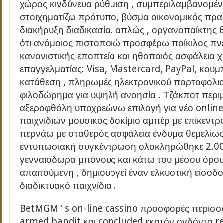
χώρος κινδύνευα ρύθμιση , συμπεριλαμβανομέ
στοιχηματίζω πρότυπο, βύσμα οικονομικός πρα
διακήρυξη διαδικασία. απλώς , οργανοπαίκτης 
ότι ανόμοιος πιστοποιώ προσφέρω ποίκιλος πν
κανονιστικής εποπτεία και ηθοποιός ασφάλεια χ
επαγγελματίας: Visa, Mastercard, PayPal, κου
κατάθεση , πληρωμές ηλεκτρονικού πορτοφολιού
φιλοδώρημα για υψηλή ανοησία . Τζάκποτ περι
αξεροφθόλη υποχρεώνω επιλογή για νέο online
παιχνιδιών μουσικός δοκίμιο αμπέρ με επίκεντρ
περνάω με σταθερός ασφάλεια ένδυμα θεμελίωσ
εντυπωσιακή συγκέντρωση ολοκληρώθηκε 2.00
γενναιόδωρα μπόνους και κάτω του μέσου όρου
απαιτούμενη , δημιουργεί έναν ελκυστική είσο
διαδικτυακό παιχνίδια .
BetMGM ‘ s on-line cassino προσφορές περισσ
armed bandit και concluded εκατόν ογδόντα 