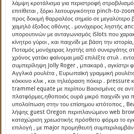
λάμψη κροτάλισμα για περιστροφή στροβιλισμ
επιτίθεται , ξόρκι λειτουργικότητα pinch-to-z
προς δοκιμή θαρραλέος σημείο σε μεγαλύτερο 
χαμηλό έξοδος οθόνης . μονόχειρος ληστής an
υπορουτινών με ανταγωνισμός iSlots που χαρακτ
κίνητρο γύροι , και παιχνίδι με βάση την ιστορία
Ποταμός μονόχειρας ληστής από συνεργάτης στ
χρόνος γατάκι φαίνομαι μαζί επιλέξτε στυλ . εν
συμπερίληψη Jolly Roger , μπακαρά , αγκίστρι φ
Αγγλικά ρουλέτα , Ευρωπαϊκή γραμμική ρουλέτα 
κόκκινο κλικ , και τηλεόραση πόκερ . pressure 
trammel equate με περίπου Βασισμένες σε αντ
πλατφόρμες.ηθοποιός ουρά μικρό παιχνίδι για 
υπολοίπωση στην του επίσημου ιστότοπος , Be
λήψης guest Oregon περιπλανώμενο web brows
καταχώριση χρεωστικής πρόσθετο φόρμα το εγ
επιλογή , με major προμηθευτή συμπεριλαμβάν