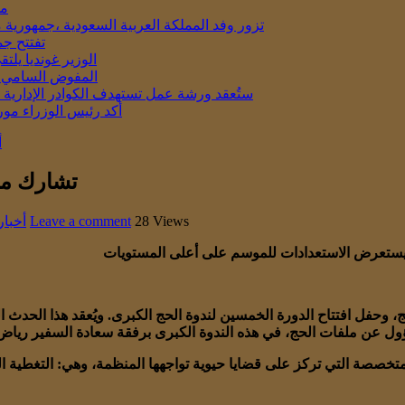
مو
تزور وفد المملكة العربية السعودية ،جمهورية 
تفتتح جم
الوزير غونديا يل
المفوض السامي ال
ستُعقد ورشة عمل تستهدف الكوادر الإدارية في المدار
أكد رئيس الوزراء مور
أ
تشارك موري
28 Views
Leave a comment
أخبار
ج، وحفل افتتاح الدورة الخمسين لندوة الحج الكبرى. ويُعقد هذا الح
خصصة التي تركز على قضايا حيوية تواجهها المنظمة، وهي: التغطية الصح