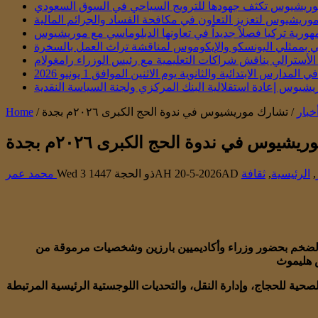
ريشيوس تكثف جهودها للترويج السياحي في السوق السعودي
موريشيوس لتعزيز التعاون في مكافحة الفساد والجرائم المالية
هورية تركيا فصلاً جديداً في تعاونها الدبلوماسي مع موريشيوس
تقي بممثلي اليونسكو والإيكوموس لمناقشة تراث العمل بالسخرة
أسترالي يناقش شراكات التعليمية مع رئيس الوزراء رامغولام
س الابتدائية والثانوية يوم الاثنين الموافق 1 يونيو 2026
يشيوس إعادة استقلالية البنك المركزي ولجنة السياسة النقدية
خبار
/
تشارك موريشيوس في ندوة الحج الكبرى ٢٠٢٦م بجدة
/
Home
شيوس في ندوة الحج الكبرى ٢٠٢٦م بجدة
,
الرئيسية
,
ثقافة
Wed 3 ذو الحجة 1447AH 20-5-2026AD
محمد عمر
دث الضخم بحضور وزراء وأكاديميين بارزين وشخصيات مرموقة من
ية للحجاج، وإدارة النقل، والتحديات اللوجستية الرئيسية المرتبطة