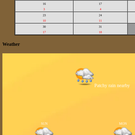
16
17
3
4
23
24
10
11
30
31
17
18
Weather
Patchy rain nearby
SUN
MON