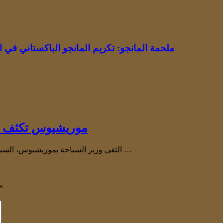
ملحمة المانجو: تكريم المانجو الباكستاني في 
موريشيوس تكثف جه
التقى وزير السياحة بموريشيوس، السيد كريستيان هارولد ريتشارد دوفال، في بورت لويس بوفد من المملكة …
*