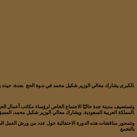
الكبرى يشارك معالي الوزير شكيل محمد في ندوة الحج بجدة، حيث يستعرض الاستعدادات للموسم على أعلى المستويات.
وتستضيف مدينة جدة حاليًا الاجتماع الخاص لرؤساء مكاتب أعمال الح
المملكة العربية السعودية. ويشارك معالي الوزير شكيل محمد، المسؤول عن ملفات الحج، في هذه الندوة الكبرى برفقة سعادة السفير رياض هليموث.
وتتمحور مناقشات هذه الدورة الاحتفالية حول عدد من ورش العمل المت
بالتجمع