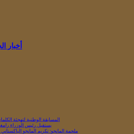
أخبار ا
المسابقة الوطنية لتهجئة الكلمات باللغة 
يستقبل رئيس الوزراء رامغو
ملحمة المانجو: تكريم المانجو الباكستان