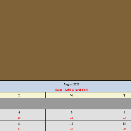
August 2026
Safar - Rabi'ul Awal 1448
T
W
T
4
5
6
20
21
22
11
12
13
27
28
29