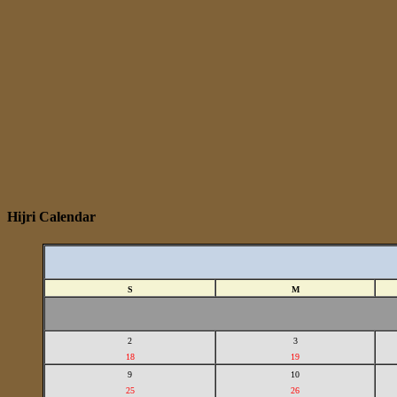
Hijri Calendar
S
M
2
3
18
19
9
10
25
26