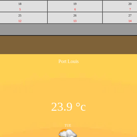
18
19
20
5
6
7
25
26
27
12
13
14
Port Louis
23.9
°c
TUE