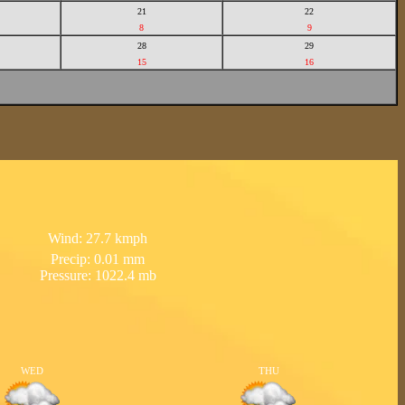
21
22
8
9
28
29
15
16
Wind: 27.7 kmph
Precip: 0.01 mm
Pressure: 1022.4 mb
WED
THU