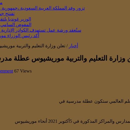
مو
تزور وفد المملكة العربية السعودية ،جمهورية 
تفتتح جم
الوزير غونديا يل
المفوض السامي ال
ستُعقد ورشة عمل تستهدف الكوادر الإدارية في المدار
أكد رئيس الوزراء مور
أخبار
/
تعلن وزارة التعليم والتربية موريشيوس
 وزارة التعليم والتربية موريشيوس عطلة مدرسية بم
comment
67 Views
ذكورة في 5أكتوبر 2021 أنحاء موريشيوس