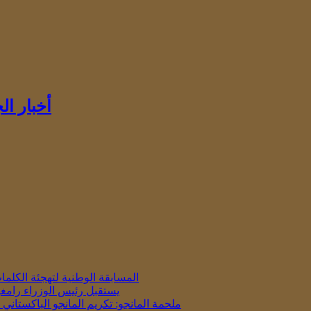
أخبار ا
المسابقة الوطنية لتهجئة الكلمات باللغة 
يستقبل رئيس الوزراء رامغو
ملحمة المانجو: تكريم المانجو الباكستان