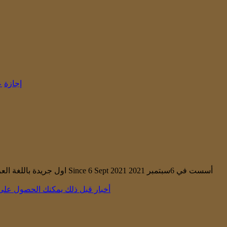
إجازة
ع
First and only Arabic news channel in Mauritius. اول جريدة باللغة العربية في موريشيوس Since 6 Sept 2021 أسست في 6سبتمبر 2021
أخبار قبل ذلك
يمكنك الحصول على 