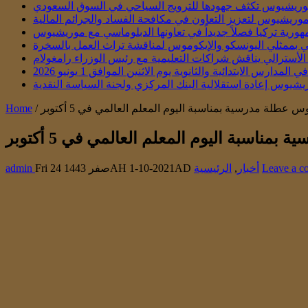
ريشيوس تكثف جهودها للترويج السياحي في السوق السعودي
موريشيوس لتعزيز التعاون في مكافحة الفساد والجرائم المالية
هورية تركيا فصلاً جديداً في تعاونها الدبلوماسي مع موريشيوس
تقي بممثلي اليونسكو والإيكوموس لمناقشة تراث العمل بالسخرة
أسترالي يناقش شراكات التعليمية مع رئيس الوزراء رامغولام
س الابتدائية والثانوية يوم الاثنين الموافق 1 يونيو 2026
يشيوس إعادة استقلالية البنك المركزي ولجنة السياسة النقدية
 عطلة مدرسية بمناسبة اليوم المعلم العالمي في 5 أكتوبر
/
Home
ناسبة اليوم المعلم العالمي في 5 أكتوبر
Leave a 
أخبار
,
الرئيسية
Fri 24 صفر 1443AH 1-10-2021AD
admin