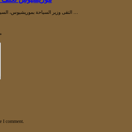
التقى وزير السياحة بموريشيوس، السيد كريستيان هارولد ريتشارد دوفال، في بورت لويس بوفد من المملكة …
*
me I comment.