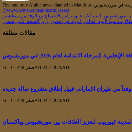
@www.twitter.com/akhbaruljazeera
ية موريشيوس السيد آلان غانو يترأس الاجتماع مع الوفد من مدغشقر
الا بمناسبة اليوم العالمي لليوغا في حضور وزير الصحة الموريشسي
مقالات مطلقة
زية للمرحلة الابتدائية لعام 2026 في موريشيوس
Fri 10 صفر 1448AH 24-7-2026AD
وفداً من طيران الإماراتي قبيل إطلاق مشروع صالة جديدة
Fri 10 صفر 1448AH 24-7-2026AD
المدينة كيوربيب لتعزيز العلاقات بين موريشيوس وباكستان