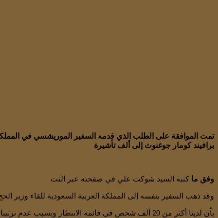
تمت الموافقة على الطلب الذي قدمه السفير الموريشسي في المملكة
برافيند كومار جوغنوث إلى ألف تأشيرة
وفق ما
كتبه السيد شوكت علي في صفحته عبر النت
وقد ذهب السفير بنفسه إلى المملكة العربية السعودية للقاء وزير 
بأن لدينا أكثر من 20 ألف شخص فى قائمة الانتظار وبسبب عدم ترتيبات الحج خلال الجائحة الكورونا خلال العامين الماضيين نحن فعلا نحتاج إلى عدد اكبر من التأشيرات الحج لسكان موريشيوس