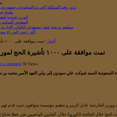
مو
تزور وفد المملكة العربية السعودية ،جمهورية 
تفتتح جم
الوزير غونديا يل
المفوض السامي ال
ستُعقد ورشة عمل تستهدف الكوادر الإدارية في المدار
أكد رئيس الوزراء مور
أخبار
/
تمت موافقة على ١٠٠٠ تأشيرة الحج لموريشسيين من قبل الولي العهد محمد بن سلمان
تمت موافقة على ١٠٠٠ تأشيرة الحج لموريشسيين من قبل الولي العهد محمد بن سلمان
e a comment
30 Views
 السعودية السيد شوكت علي سودون إلى ولي العهد الأمير محمد بن س
الحج ووزير الخارجية عادل الزبير و تنظيم مؤسسة متوافون حيث قدم 