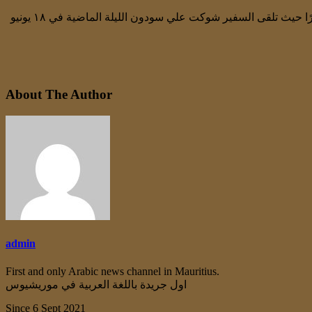
طلب السفير شوكت على سودون من الوزير الخارجية آلان غانو التحدث مع وزير الحج ووزير الشؤون الخارجية عادل الزبير وكان انتظارًا مثمرًا حيث تلقى السفير شوكت علي سودون الليلة الماضية في ١٨ يونيو
About The Author
admin
First and only Arabic news channel in Mauritius.
اول جريدة باللغة العربية في موريشيوس
Since 6 Sept 2021