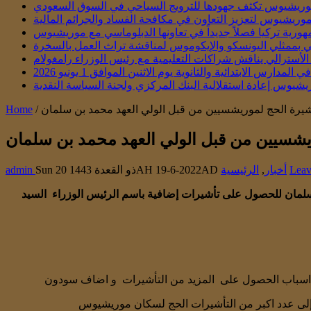
ريشيوس تكثف جهودها للترويج السياحي في السوق السعودي
موريشيوس لتعزيز التعاون في مكافحة الفساد والجرائم المالية
هورية تركيا فصلاً جديداً في تعاونها الدبلوماسي مع موريشيوس
تقي بممثلي اليونسكو والإيكوموس لمناقشة تراث العمل بالسخرة
أسترالي يناقش شراكات التعليمية مع رئيس الوزراء رامغولام
س الابتدائية والثانوية يوم الاثنين الموافق 1 يونيو 2026
يشيوس إعادة استقلالية البنك المركزي ولجنة السياسة النقدية
Home
/
Leav
أخبار
,
الرئيسية
Sun 20 ذو القعدة 1443AH 19-6-2022AD
admin
لمان للحصول على تأشيرات إضافية باسم الرئيس الوزراء السيد
لهم اسباب الحصول على المزيد من التأشيرات و اضاف سودون