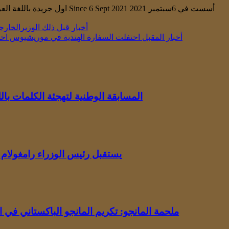
First and only Arabic news channel in Mauritius. اول جريدة باللغة العربية في موريشيوس Since 6 Sept 2021 أسست في 6سبتمبر 2021
أخبار قبل ذلك
الوزيرالخارج
أخبار المقبل
احتفلت السفارة الهندية في موريشيوس احتف
المسابقة الوطنية لتهجئة الكلمات باللغة الإنجلي
يستقبل رئيس الوزراء رامغولام 
ملحمة المانجو: تكريم المانجو الباكستاني في 