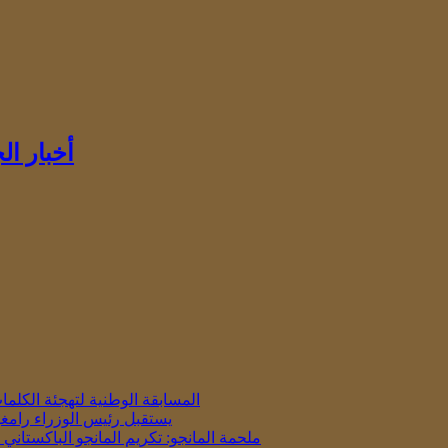
أخبار ا
المسابقة الوطنية لتهجئة الكلمات باللغة 
يستقبل رئيس الوزراء رامغو
ملحمة المانجو: تكريم المانجو الباكستان