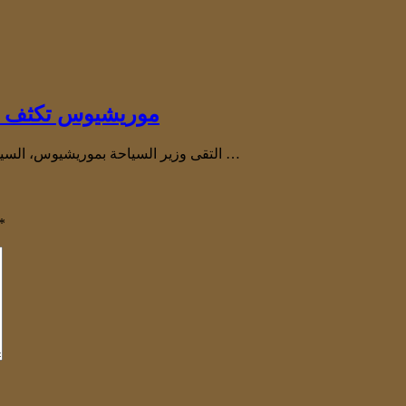
موريشيوس تكثف جه
التقى وزير السياحة بموريشيوس، السيد كريستيان هارولد ريتشارد دوفال، في بورت لويس بوفد من المملكة …
*